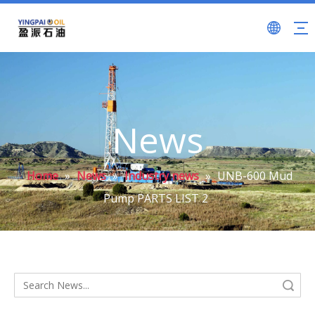
News
Home
»
News
»
Industry news
»
UNB-600 Mud
Pump PARTS LIST 2
Search