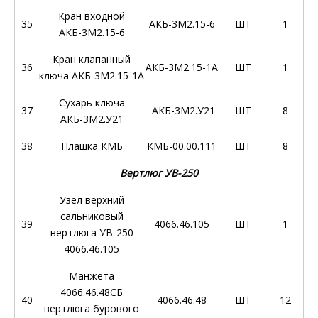
Кран входной
35
АКБ-3М2.15-6
ШТ
1
АКБ-3М2.15-6
Кран клапанный
36
АКБ-3М2.15-1А
ШТ
1
ключа АКБ-3М2.15-1А
Сухарь ключа
37
АКБ-3М2.У21
ШТ
8
АКБ-3М2.У21
38
Плашка КМБ
КМБ-00.00.111
ШТ
8
Вертлюг УВ-250
Узел верхний
сальниковый
39
4066.46.105
ШТ
1
вертлюга УВ-250
4066.46.105
Манжета
4066.46.48СБ
40
4066.46.48
ШТ
12
вертлюга бурового