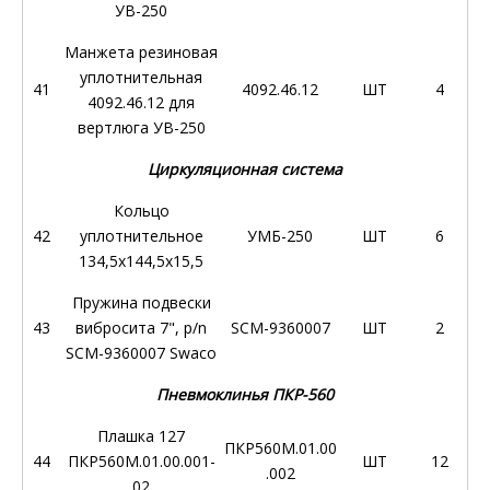
УВ-250
Манжета резиновая
уплотнительная
41
4092.46.12
ШТ
4
4092.46.12 для
вертлюга УВ-250
Циркуляционная система
Кольцо
42
уплотнительное
УМБ-250
ШТ
6
134,5х144,5х15,5
Пружина подвески
43
вибросита 7", p/n
SCM-9360007
ШТ
2
SCM-9360007 Swaco
Пневмоклинья ПКР-560
Плашка 127
ПКР560М.01.00
44
ПКР560М.01.00.001-
ШТ
12
.002
02