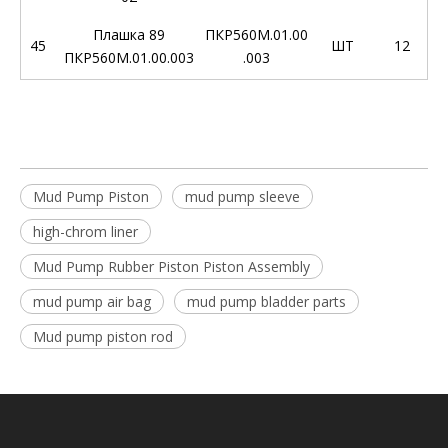
Плашка 89
ПКР560М.01.00
45
ШТ
12
ПКР560М.01.00.003
.003
Mud Pump Piston
mud pump sleeve
high-chrom liner
Mud Pump Rubber Piston Piston Assembly
mud pump air bag
mud pump bladder parts
Mud pump piston rod