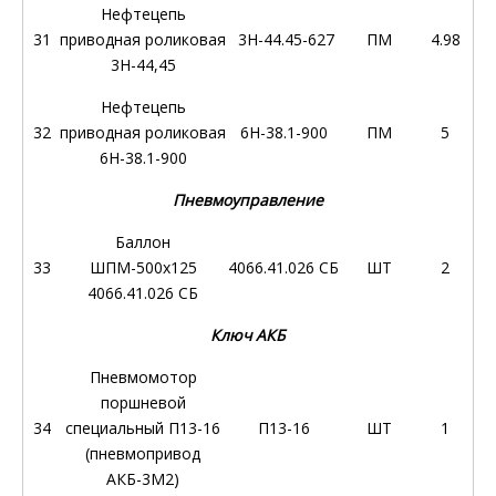
Нефтецепь
31
приводная роликовая
3Н-44.45-627
ПМ
4.98
3Н-44,45
Нефтецепь
32
приводная роликовая
6Н-38.1-900
ПМ
5
6Н-38.1-900
Пневмоуправление
Баллон
33
ШПМ-500х125
4066.41.026 СБ
ШТ
2
4066.41.026 СБ
Ключ АКБ
Пневмомотор
поршневой
34
специальный П13-16
П13-16
ШТ
1
(пневмопривод
АКБ-3М2)