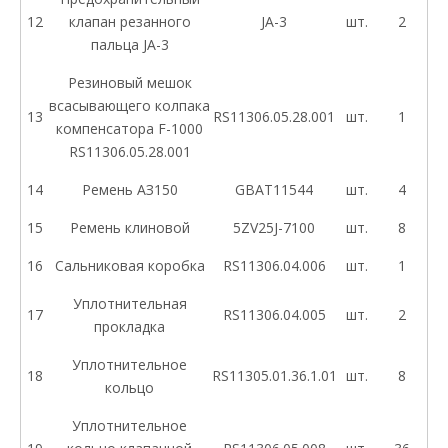
12
клапан резанного
JA-3
шт.
2
пальца JA-3
Резиновый мешок
всасывающего колпака
13
RS11306.05.28.001
шт.
1
компенсатора F-1000
RS11306.05.28.001
14
Ремень АЗ150
GBAT11544
шт.
4
15
Ремень клиновой
5ZV25J-7100
шт.
8
16
Сальниковая коробка
RS11306.04.006
шт.
1
Уплотнительная
17
RS11306.04.005
шт.
2
прокладка
Уплотнительное
18
RS11305.01.36.1.01
шт.
8
кольцо
Уплотнительное