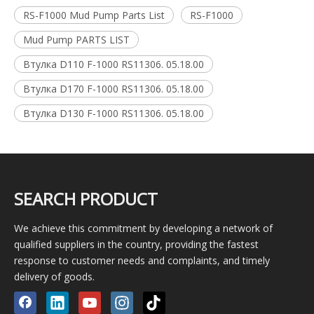
RS-F1000 Mud Pump Parts List
RS-F1000
Mud Pump PARTS LIST
Втулка D110 F-1000 RS11306. 05.18.00
Втулка D170 F-1000 RS11306. 05.18.00
Втулка D130 F-1000 RS11306. 05.18.00
SEARCH PRODUCT
We achieve this commitment by developing a network of
qualified suppliers in the country, providing the fastest
response to customer needs and complaints, and timely
delivery of goods.