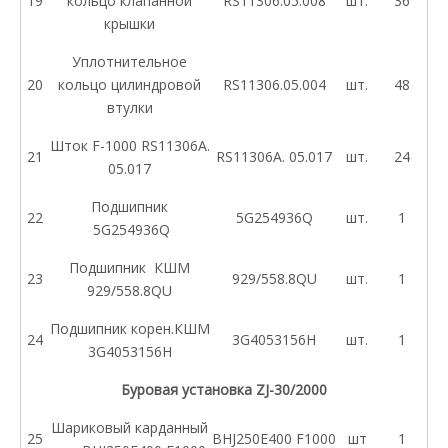
19
кольцо клапанной
RS11306.05.008
шт.
36
крышки
Уплотнительное
20
кольцо цилиндровой
RS11306.05.004
шт.
48
втулки
Шток F-1000 RS11306A.
21
RS11306A. 05.017
шт.
24
05.017
Подшипник
22
5G254936Q
шт.
1
5G254936Q
Подшипник КШМ
23
929/558.8QU
шт.
1
929/558.8QU
Подшипник корен.КШМ
24
3G4053156H
шт.
1
3G4053156H
Буровая установка ZJ-30/2000
Шариковый карданный
25
BHJ250E400 F1000
шт
1