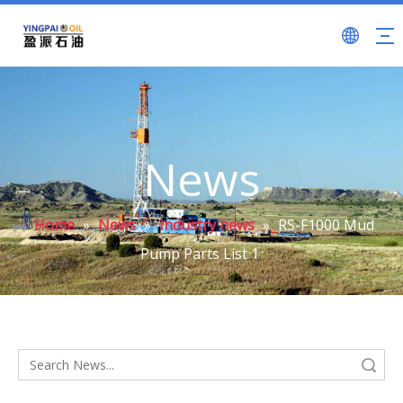
News
Home
»
News
»
Industry news
»
RS-F1000 Mud
Pump Parts List 1
Search