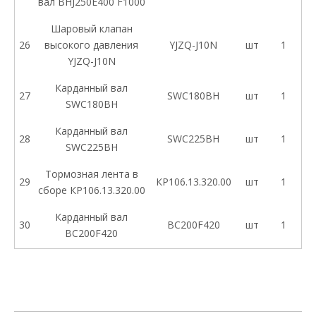
вал BHJ250E400 F1000
Шаровый клапан
26
высокого давления
YJZQ-J10N
шт
1
YJZQ-J10N
Карданный вал
27
SWC180BH
шт
1
SWC180BH
Карданный вал
28
SWC225BH
шт
1
SWC225BH
Тормозная лента в
29
КР106.13.320.00
шт
1
сборе КР106.13.320.00
Карданный вал
30
BC200F420
шт
1
BC200F420