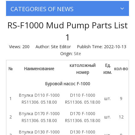
CATEGORIES OF NEWS
RS-F1000 Mud Pump Parts List
1
Views:
200
Author: Site Editor Publish Time: 2022-10-13
Origin:
Site
католожный
Ед.
№
Наименование
кол-во
номер
изм.
Буровой насос F-1000
Втулка D110 F-1000
D110 F-1000
1
шт.
9
RS11306. 05.18.00
RS11306. 05.18.00
Втулка D170 F-1000
D170 F-1000
2
шт.
12
RS11306. 05.18.00
RS11306. 05.18.00
Втулка D130 F-1000
D130 F-1000