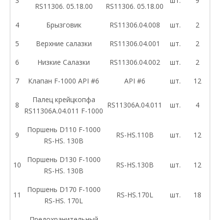
3
шт.
9
RS11306. 05.18.00
RS11306. 05.18.00
4
Брызговик
RS11306.04.008
шт.
2
5
Верхние салазки
RS11306.04.001
шт.
2
6
Низкие Салазки
RS11306.04.002
шт.
2
7
Клапан F-1000 API #6
API #6
шт.
12
Палец крейцкопфа
8
RS11306А.04.011
шт.
4
RS11306A.04.011 F-1000
Поршень D110 F-1000
9
RS-HS.110B
шт.
12
RS-HS. 130B
Поршень D130 F-1000
10
RS-HS.130B
шт.
12
RS-HS. 130B
Поршень D170 F-1000
11
RS-HS.170L
шт.
18
RS-HS. 170L
Предохранительный