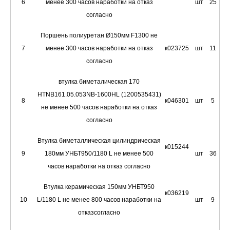
6
менее 300 часов наработки на отказ
шт
25
согласно
Поршень полиуретан Ø150мм F1300 не
7
менее 300 часов наработки на отказ
к023725
шт
11
согласно
втулка биметалическая 170
HTNB161.05.053NB-1600HL (1200535431)
8
к046301
шт
5
не менее 500 часов наработки на отказ
согласно
Втулка биметаллическая цилиндрическая
к015244
9
180мм УНБТ950/1180 L не менее 500
шт
36
часов наработки на отказ согласно
Втулка керамическая 150мм УНБТ950
к036219
10
L/1180 L не менее 800 часов наработки на
шт
9
отказсогласно