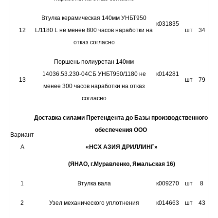
Втулка керамическая 140мм УНБТ950
к031835
12
L/1180 L не менее 800 часов наработки на
шт
34
отказ согласно
Поршень полиуретан 140мм
14036.53.230-04СБ УНБТ950/1180 не
к014281
13
шт
79
менее 300 часов наработки на отказ
согласно
Доставка силами Претендента до Базы производственного
обеспечения ООО
Вариант
А
«НСХ АЗИЯ ДРИЛЛИНГ»
(ЯНАО, г.Муравленко, Ямальская 16)
1
Втулка вала
к009270
шт
8
2
Узел механического уплотнения
к014663
шт
43