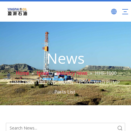
News
Home
»
News
»
Industry news
»
HHF-1000
UNBT950/1180 3NB-1600HL TPC600 MUD PUMP
Parts List
Search