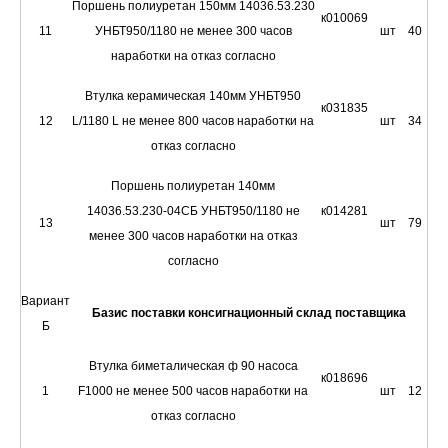
Поршень полиуретан 150мм 14036.53.230
к010069
11
УНБТ950/1180 не менее 300 часов
шт
40
наработки на отказ согласно
Втулка керамическая 140мм УНБТ950
к031835
12
L/1180 L не менее 800 часов наработки на
шт
34
отказ согласно
Поршень полиуретан 140мм
14036.53.230-04СБ УНБТ950/1180 не
к014281
13
шт
79
менее 300 часов наработки на отказ
согласно
Вариант
Базис поставки консигнационный склад поставщика
Б
Втулка биметалическая ф 90 насоса
к018696
1
F1000 не менее 500 часов наработки на
шт
12
отказ согласно