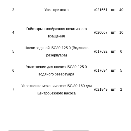
3
Узел прихвата
к021551
шт
40
Гайка крышкообразная позитивного
4
к020067
шт
10
вращения
Насос водяной ISG80-125 0 (Водяного
5
к017692
шт
6
резервуара)
Уплотнение для насоса ISG80-125 0
6
к017694
шт
5
водяного резервуара
Уплотнение механическое ISG 80-160 для
7
к021849
шт
2
центробежного насоса