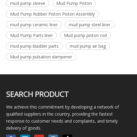
mud pump sleeve
Mud Pump Piston
Mud Pump Rubber Piston Piston Assembly
mud pump ceramic liner
mud pump steel liner
Mud Pump Parts liner
Mud pump piston rod
mud pump bladder parts
mud pump air bag
Mud pump pulsation dampener
SEARCH PRODUCT
We achieve this commitment by developing a network of
qualified suppliers in the country, providing the fastest
response to customer needs and complaints, and timely
delivery of goods.