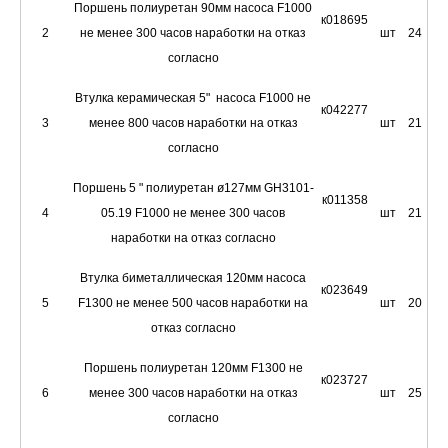
Поршень полиуретан 90мм насоса F1000
к018695
2
не менее 300 часов наработки на отказ
шт
24
согласно
Втулка керамическая 5" насоса F1000 не
к042277
3
менее 800 часов наработки на отказ
шт
21
согласно
Поршень 5 " полиуретан ø127мм GH3101-
к011358
4
05.19 F1000 не менее 300 часов
шт
21
наработки на отказ согласно
Втулка биметаллическая 120мм насоса
к023649
5
F1300 не менее 500 часов наработки на
шт
20
отказ согласно
Поршень полиуретан 120мм F1300 не
к023727
6
менее 300 часов наработки на отказ
шт
25
согласно