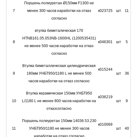
Поршень полиуретан Ø150мм F1300 не
7
менее 300 часов наработки на отказ
к023725
шт
11
согласно
втулка биметалическая 170
HTNB161.05.053NB-1600HL (1200535431)
8
к046301
шт
5
не менее 500 часов наработки на отказ
согласно
Втулка биметаллическая цилиндрическая
к015244
9
180мм УНБТ950/1180 L не менее 500
шт
36
часов наработки на отказ согласно
Втулка керамическая 150мм УНБТ950
к036219
10
L/1180 L не менее 800 часов наработки на
шт
9
отказсогласно
Поршень полиуретан 150мм 14036.53.230
к010069
11
УНБТ950/1180 не менее 300 часов
шт
40
наработки на отказ согласно